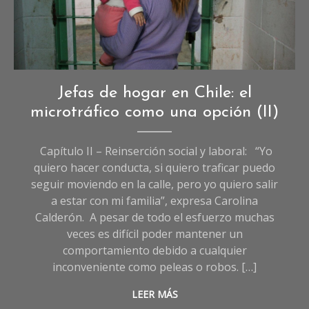
Reportajes
,
Jefas de hogar en Chile: el
Reportajes
microtráfico como una opción (II)
de
Sociedad
Capítulo II – Reinserción social y laboral: “Yo
quiero hacer conducta, si quiero traficar puedo
seguir moviendo en la calle, pero yo quiero salir
a estar con mi familia”, expresa Carolina
Calderón. A pesar de todo el esfuerzo muchas
veces es difícil poder mantener un
comportamiento debido a cualquier
inconveniente como peleas o robos. […]
LEER MÁS