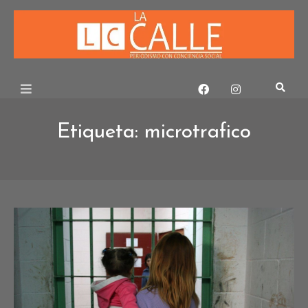
Skip
to
content
Etiqueta:
microtrafico