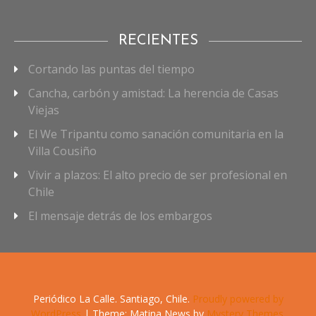
RECIENTES
Cortando las puntas del tiempo
Cancha, carbón y amistad: La herencia de Casas
Viejas
El We Tripantu como sanación comunitaria en la
Villa Cousiño
Vivir a plazos: El alto precio de ser profesional en
Chile
El mensaje detrás de los embargos
Periódico La Calle. Santiago, Chile.
Proudly powered by
WordPress
|
Theme: Matina News by
Mystery Themes
.