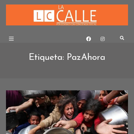
Skip
to
content
Etiqueta:
PazAhora