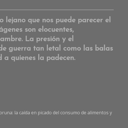
a
Comme
on
lo lejano que nos puede parecer el
El
ágenes son elocuentes,
hambre
como
 hambre.
La presión y el
arma
de guerra tan letal como las balas
de
guerra
 a quienes la padecen.
runa: la caída en picado del consumo de alimentos y