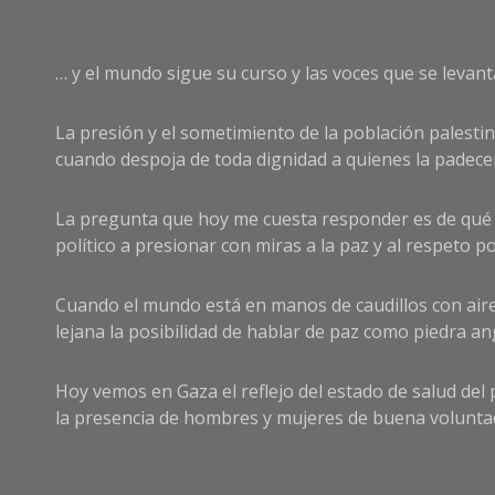
… y el mundo sigue su curso y las voces que se levan
La presión y el sometimiento de la población palesti
cuando despoja de toda dignidad a quienes la padece
La pregunta que hoy me cuesta responder es de qué 
político a presionar con miras a la paz y al respeto por
Cuando el mundo está en manos de caudillos con aires
lejana la posibilidad de hablar de paz como piedra an
Hoy vemos en Gaza el reflejo del estado de salud de
la presencia de hombres y mujeres de buena voluntad