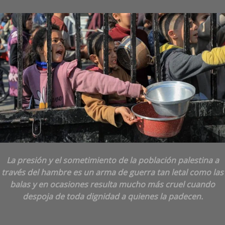
La presión y el sometimiento de la población palestina a
través del hambre es un arma de guerra tan letal como las
balas y en ocasiones resulta mucho más cruel cuando
despoja de toda dignidad a quienes la padecen.