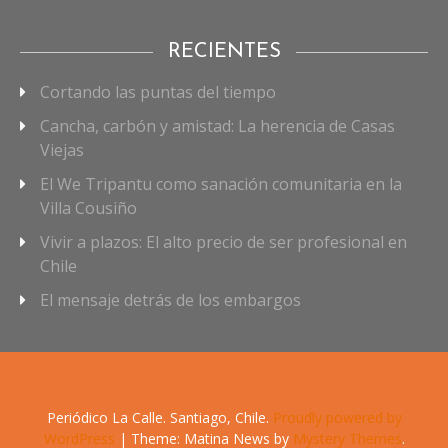
RECIENTES
Cortando las puntas del tiempo
Cancha, carbón y amistad: La herencia de Casas
Viejas
El We Tripantu como sanación comunitaria en la
Villa Cousiño
Vivir a plazos: El alto precio de ser profesional en
Chile
El mensaje detrás de los embargos
Periódico La Calle. Santiago, Chile.
Proudly powered by
WordPress
|
Theme: Matina News by
Mystery Themes
.