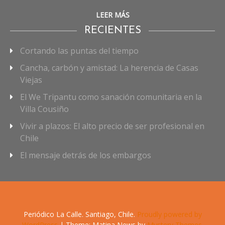
LEER MÁS
RECIENTES
Cortando las puntas del tiempo
Cancha, carbón y amistad: La herencia de Casas
Viejas
El We Tripantu como sanación comunitaria en la
Villa Cousiño
Vivir a plazos: El alto precio de ser profesional en
Chile
El mensaje detrás de los embargos
Periódico La Calle. Santiago, Chile.
Proudly powered by
WordPress
|
Theme: Matina News by
Mystery Themes
.