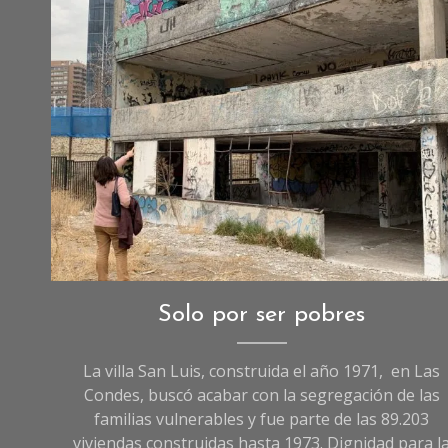
Reportajes
,
Solo por ser pobres
Reportajes
de
La villa San Luis, construida el año 1971, en Las
Sociedad
Condes, buscó acabar con la segregación de las
familias vulnerables y fue parte de las 89.203
viviendas construidas hasta 1973. Dignidad para l