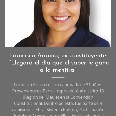
Entrevistas
,
Francisca Arauna, ex constituyente:
Entrevistas
“Llegará el día que el saber le gane
de
a la mentira”
Sociedad
Francisca Arauna es una abogada de 31 años.
Proveniente de Parral, representó al distrito 18
(Región del Maule) en la Convención
Constitucional. Dentro de esta, fue parte de 4
comisiones: Ética, Sistema Político, Participación
Popular y Armonización. Ella, identificada por sí