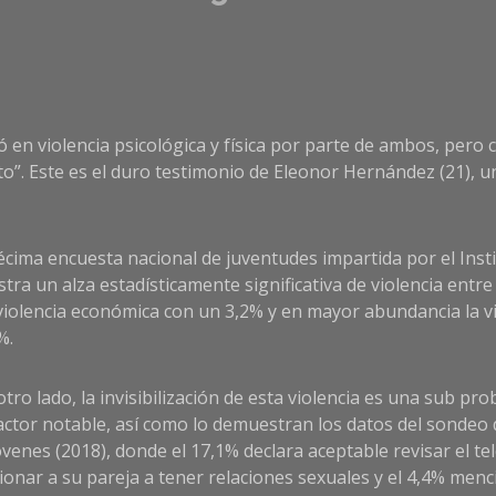
ó en violencia psicológica y física por parte de ambos, pero
”. Este es el duro testimonio de Eleonor Hernández (21), u
écima encuesta nacional de juventudes impartida por el Inst
tra un alza estadísticamente significativa de violencia ent
 violencia económica con un 3,2% y en mayor abundancia la vio
%.
otro lado, la invisibilización de esta violencia es una sub pro
actor notable, así como lo demuestran los datos del sondeo d
óvenes (2018), donde el 17,1% declara aceptable revisar el te
ionar a su pareja a tener relaciones sexuales y el 4,4% men