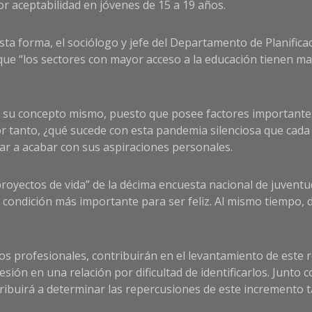
r aceptabilidad en jóvenes de 15 a 19 años.
sta forma, el sociólogo y jefe del Departamento de Planificac
que “los sectores con mayor acceso a la educación tienen m
de su concepto mismo, puesto que posee factores importantes
or tanto, ¿qué sucede con esta pandemia silenciosa que cad
gar a acabar con sus aspiraciones personales.
y proyectos de vida” de la décima encuesta nacional de juve
a condición más importante para ser feliz. Al mismo tiempo,
 los profesionales, contribuirán en el levantamiento de este 
sión en una relación por dificultad de identificarlos. Junto 
ribuirá a determinar las repercusiones de este incremento ta