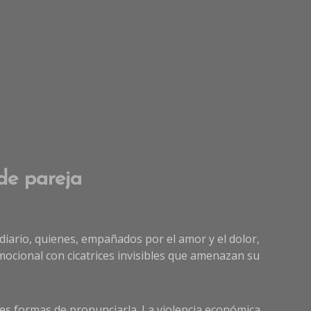
 de pareja
 diario, quienes, empañados por el amor y el dolor,
mocional con cicatrices invisibles que amenazan su
tes formas de pronunciarla. La violencia económica,