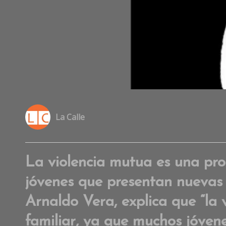
La Calle
La violencia mutua es una pro
jóvenes que presentan nuevas f
Arnaldo Vera, explica que “la 
familiar, ya que muchos jóvene