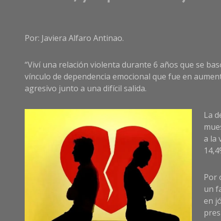
Por: Javiera Alfaro Antinao.
“Viví una relación violenta durante 6 años que se bas
vínculo de dependencia emocional que fue en aumento
agresivo junto a una difícil salida.
La d
mues
a la
14,4
Por 
un f
en j
pres