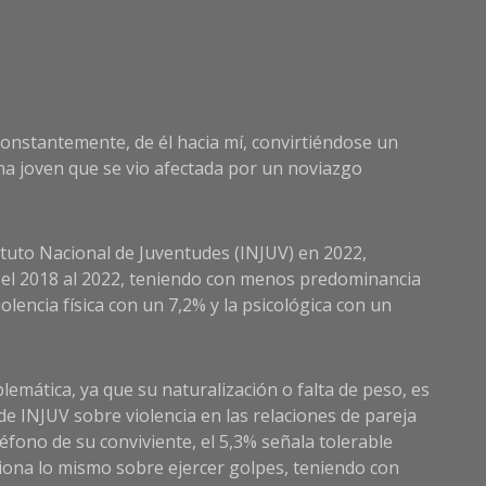
destruy
 constantemente, de él hacia mí, convirtiéndose un
na joven que se vio afectada por un noviazgo
ituto Nacional de Juventudes (INJUV) en 2022,
re el 2018 al 2022, teniendo con menos predominancia
lencia física con un 7,2% y la psicológica con un
blemática, ya que su naturalización o falta de peso, es
e INJUV sobre violencia en las relaciones de pareja
léfono de su conviviente, el 5,3% señala tolerable
ciona lo mismo sobre ejercer golpes, teniendo con