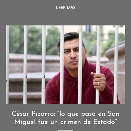
LEER MÁS
Entrevistas
,
César Pizarro: “lo que pasó en San
Entrevistas
Miguel fue un crimen de Estado”
de