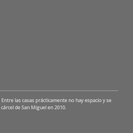
Lea
a
Comme
 Entre las casas prácticamente no hay espacio y se
on
Entre
 cárcel de San Miguel en 2010.
el
dolor
y
la