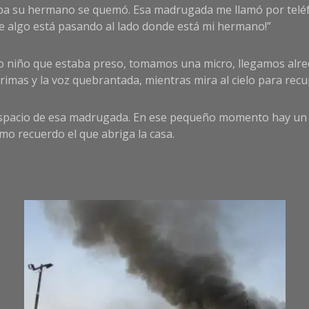
taba su hermano se quemó. Esa madrugada me llamó por teléf
e algo está pasando al lado donde está mi hermano!”
o niño que estaba preso, tomamos una micro, llegamos alred
grimas y la voz quebrantada, mientras mira al cielo para rec
espacio de esa madrugada. En ese pequeño momento hay un b
smo recuerdo el que abriga la casa.