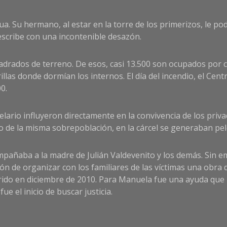
gua. Su hermano, al estar en la torre de los primerizos, le p
describe con una incontenible desazón.
uadrados de terreno. De esos, casi 13.500 son ocupados por 
rrillas donde dormían los internos. El día del incendio, el C
0.
celario influyeron directamente en la convivencia de los priv
 de la misma sobrepoblación, en la cárcel se generaban pel
mpañaba a la madre de Julián Valdevenito y los demás. Sin 
ión de organizar con los familiares de las víctimas una obra
rido en diciembre de 2010. Para Manuela fue una ayuda que n
fue el inicio de buscar justicia.