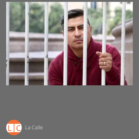
DE SOCIEDAD
La Calle
a