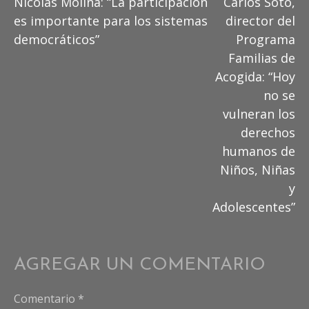
Nicolás Molina: “La participación
Carlos Soto,
more
es importante para los sistemas
director del
articles
democráticos”
Programa
Familias de
Acogida: “Hoy
no se
vulneran los
derechos
humanos de
Niños, Niñas
y
Adolescentes”
AGREGAR UN COMENTARIO
Comentario
*