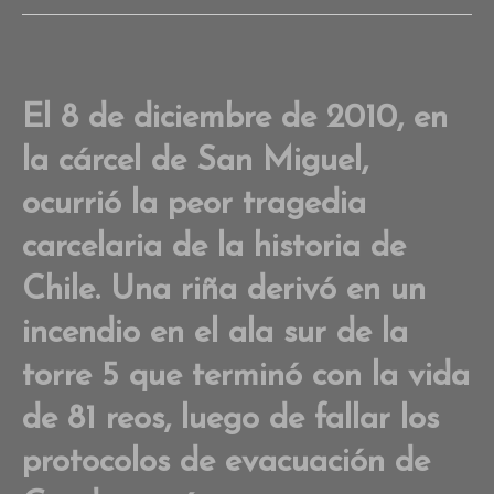
Co
on
Cé
Piz
El 8 de diciembre de 2010, en
“lo
qu
la cárcel de San Miguel,
pa
en
ocurrió la peor tragedia
Sa
Mi
carcelaria de la historia de
fu
un
Chile. Una riña derivó en un
cr
incendio en el ala sur de la
de
Es
torre 5 que terminó con la vida
de 81 reos, luego de fallar los
protocolos de evacuación de