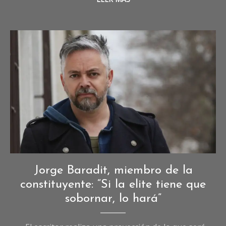
Entrevistas
,
Jorge Baradit, miembro de la
Entrevistas
constituyente: “Si la elite tiene que
de
sobornar, lo hará”
Sociedad