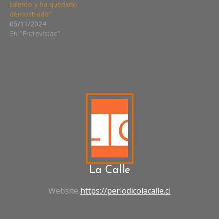
talento y ha quedado
demostrado”
05/11/2024
En "Entrevistas"
ESPORT
PANAMERICANOS
2023
TOMÁS
MOSQUEIRA
VIDEO
JUEGOS.
La Calle
Website
https://periodicolacalle.cl