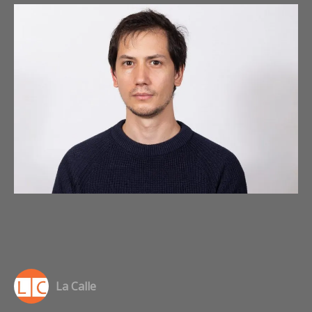
ENTREVISTAS
DE
DEPORTES
La Calle
a