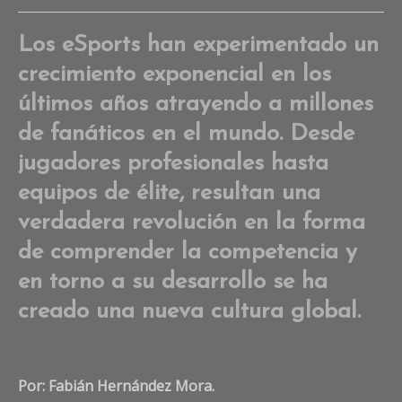
Co
on
Los eSports han experimentado un
To
crecimiento exponencial en los
Mo
“L
últimos años atrayendo a millones
atl
de fanáticos en el mundo. Desde
de
eS
jugadores profesionales hasta
ho
equipos de élite, resultan una
so
par
verdadera revolución en la forma
del
Te
de comprender la competencia y
Chi
en torno a su desarrollo se ha
creado una nueva cultura global.
Por: Fabián Hernández Mora.