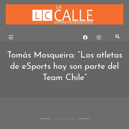
Skip
to
content
Tomás Mosqueira: “Los atletas
de eSports hoy son parte del
Team Chile”
DEPORTES
23/11/2023
ENTREVISTAS