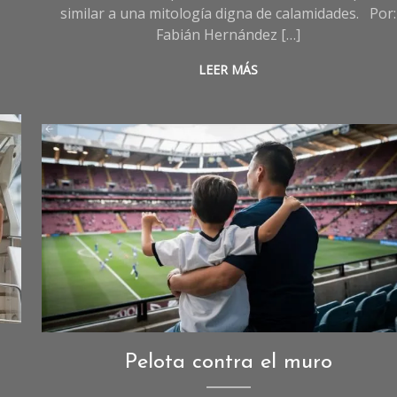
similar a una mitología digna de calamidades. Por:
Fabián Hernández […]
LEER MÁS
Imagen creada con I.A
Opinión
,
Pelota contra el muro
Sociedad