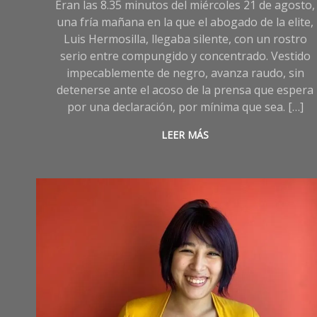
Eran las 8.35 minutos del miércoles 21 de agosto,
una fría mañana en la que el abogado de la elite,
Luis Hermosilla, llegaba silente, con un rostro
serio entre compungido y concentrado. Vestido
impecablemente de negro, avanza raudo, sin
detenerse ante el acoso de la prensa que espera
por una declaración, por mínima que sea. […]
LEER MÁS