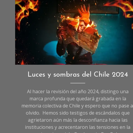
Crédito: @Pyrosky
Opinión
,
Luces y sombras del Chile 2024
Sociedad
Al hacer la revisión del año 2024, distingo una
marca profunda que quedará grabada en la
memoria colectiva de Chile y espero que no pase a
olvido. Hemos sido testigos de escándalos que
agrietaron aún más la desconfianza hacia las
instituciones y acrecentaron las tensiones en la