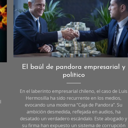
Imagen creada con I.A
Opinión
El baúl de pandora empresarial y
político
En el laberinto empresarial chileno, el caso de Luis
Hermosilla ha sido recurrente en los medios,
l
evocando una moderna “Caja de Pandora”. Su
ambición desmedida, reflejada en audios, ha
desatado un verdadero escándalo. Este abogado y
su firma han expuesto un sistema de corrupción